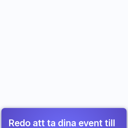
the success of our event. The systems functioned
very well, even for a congress of such scale and
complexity. Their solution-oriented approach and
professionalism ensured a smooth and enjoyable
experience. Throughout our collaboration, Invajo
proved to be a trustworthy and helpful partner. I
can highly recommend Invajo for any future
conferences across all fields.
Elena Paoletti
Scientific Committee Chair IUFRO 2024
Redo att ta dina event till