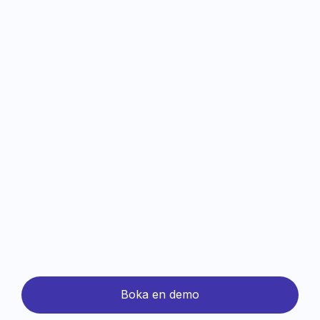
Eventapp & interaktion
Schemaläggning & CRM-integration
Allt i CORE
Abstracts & digital plattform
Enheter & avdelningar
AI-assisterade verktyg
Boka en demo