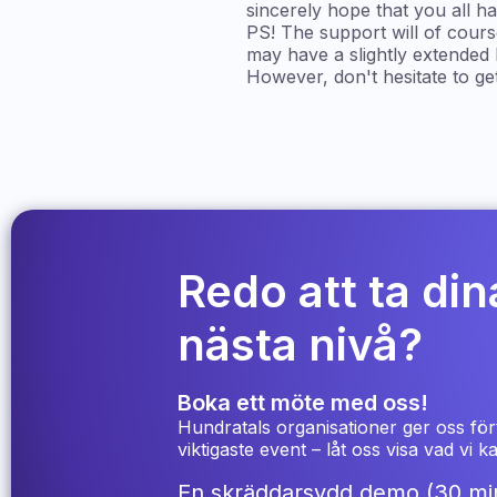
sincerely hope that you all h
PS! The support will of cours
may have a slightly extended 
However, don't hesitate to ge
Redo att ta dina
nästa nivå?
Boka ett möte med oss!
Hundratals organisationer ger oss för
viktigaste event – låt oss visa vad vi 
En skräddarsydd demo (30 min