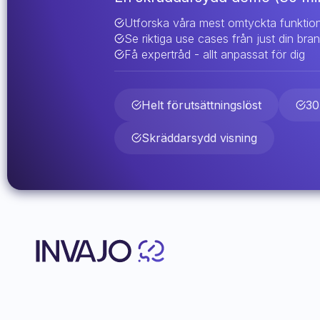
Utforska våra mest omtyckta funktio
Se riktiga use cases från just din bra
Få expertråd - allt anpassat för dig
Helt förutsättningslöst
30
Skräddarsydd visning