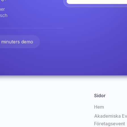
ner
nsch
 minuters demo
Sidor
Hem
Akademiska Ev
Företagsevent