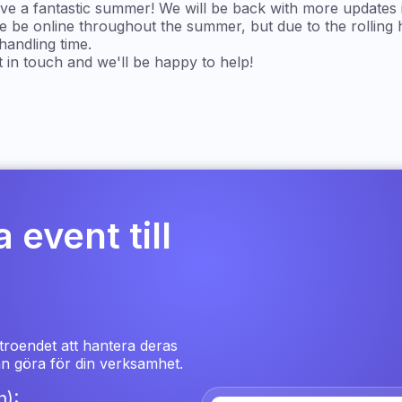
ave a fantastic summer! We will be back with more updates 
e be online throughout the summer, but due to the rolling
handling time.
t in touch and we'll be happy to help!
 event till
troendet att hantera deras
kan göra för din verksamhet.
):