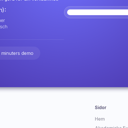
):
ner
nsch
 minuters demo
Sidor
Hem