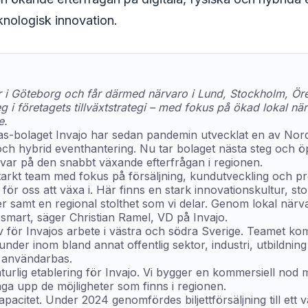
knologisk innovation.
tor i Göteborg och får därmed närvaro i Lund, Stockholm, Ö
 i företagets tillväxtstrategi – med fokus på ökad lokal nä
e.
s-bolaget Invajo har sedan pandemin utvecklat en av Nor
k och hybrid eventhantering. Nu tar bolaget nästa steg och 
svar på den snabbt växande efterfrågan i regionen.
tarkt team med fokus på försäljning, kundutveckling och pr
 för oss att växa i. Här finns en stark innovationskultur, st
er samt en regional stolthet som vi delar. Genom lokal närv
 smart, säger Christian Ramel, VD på Invajo.
av för Invajos arbete i västra och södra Sverige. Teamet k
nder inom bland annat offentlig sektor, industri, utbildning
k användarbas.
aturlig etablering för Invajo. Vi bygger en kommersiell nod
ga upp de möjligheter som finns i regionen.
apacitet. Under 2024 genomfördes biljettförsäljning till ett 