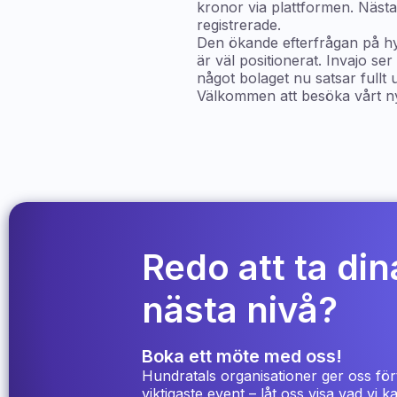
kronor via plattformen. Näst
registrerade.
Den ökande efterfrågan på hybr
är väl positionerat. Invajo s
något bolaget nu satsar fullt u
Välkommen att besöka vårt n
Redo att ta dina
nästa nivå?
Boka ett möte med oss!
Hundratals organisationer ger oss för
viktigaste event – låt oss visa vad vi 