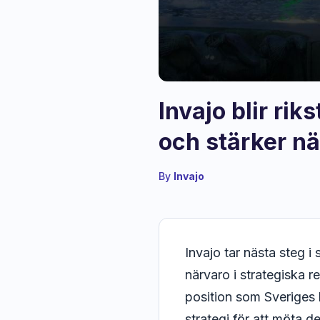
Invajo blir ri
och stärker nä
By
Invajo
Invajo tar nästa steg i
närvaro i strategiska 
position som Sveriges 
strategi för att möta 