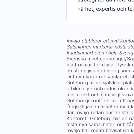
närhet, expertis och te
Invajo etablerar ett nytt kon
Satsningen markerar nästa steg
kundsamarbeten i hela Sverig
Svenska meettechbolaget/Saa
plattformar för digital, fysis
en strategisk etablering som 
Det nya kontoret samlar ett s
Göteborg är en självklar plats
utbildnings- och industrikund
mer direkt och samtidigt växa
Göteborgskontoret blir ett n
långsiktiga samarbeten med ku
där Invajo redan har en star
Kontoret i Göteborg blir en n
testa nya samarbeten och fån
Invajo har redan bevisat sin k