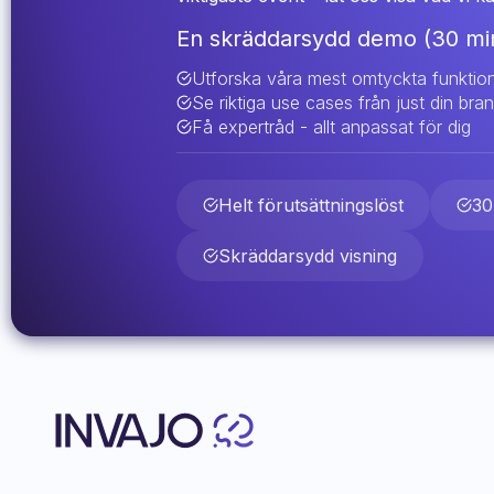
En skräddarsydd demo (30 min
Utforska våra mest omtyckta funktio
Se riktiga use cases från just din bra
Få expertråd - allt anpassat för dig
Helt förutsättningslöst
30
Skräddarsydd visning