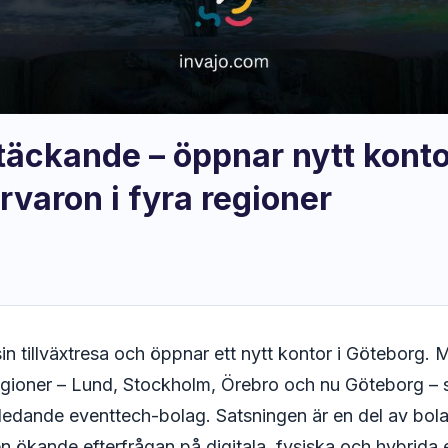
kstäckande – öppnar nytt kont
rvaron i fyra regioner
 sin tillväxtresa och öppnar ett nytt kontor i Göteborg. 
regioner – Lund, Stockholm, Örebro och nu Göteborg – s
ledande eventtech-bolag. Satsningen är en del av bola
den ökande efterfrågan på digitala, fysiska och hybrid