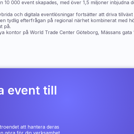
an 10 000 event skapades, med över 1,5 miljoner inbjudna 
ida och digitala eventlösningar fortsätter att driva tillväxt
er en tydlig efterfrågan på regional närhet kombinerat med h
t på.
ya kontor på World Trade Center Göteborg, Mässans gata 
 event till
troendet att hantera deras
kan göra för din verksamhet.