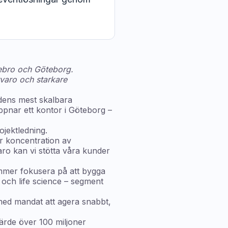
rebro och Göteborg.
rvaro och starkare
dens mest skalbara
öppnar ett kontor i Göteborg –
ojektledning.
or koncentration av
aro kan vi stötta våra kunder
ommer fokusera på att bygga
 och life science – segment
 med mandat att agera snabbt,
värde över 100 miljoner