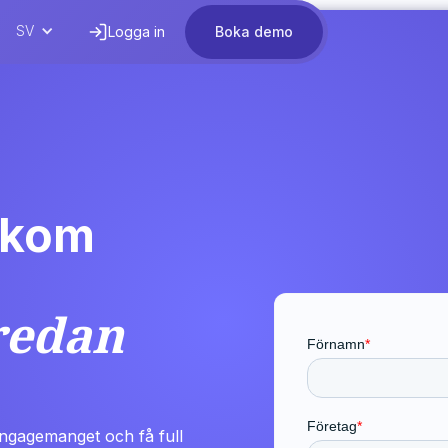
SV
Logga in
Boka demo
 kom
redan
engagemanget och få full