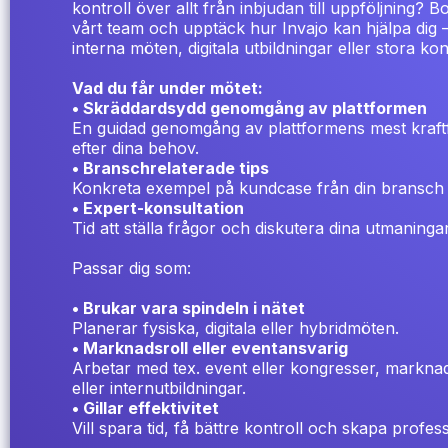
kontroll över allt från inbjudan till uppföljning?
vårt team och upptäck hur Invajo kan hjälpa dig 
interna möten, digitala utbildningar eller stora ko
Vad du får under mötet:
• Skräddardsydd genomgång av plattformen
En guidad genomgång av plattformens mest kraftf
efter dina behov.
• Branschrelaterade tips
Konkreta exempel på kundcase från din bransch
• Expert-konsultation
Tid att ställa frågor och diskutera dina utmaning
Passar dig som:
• Brukar vara spindeln i nätet
Planerar fysiska, digitala eller hybridmöten.
• Marknadsroll eller eventansvarig
Arbetar med tex. event eller kongresser, markna
eller internutbildningar.
• Gillar effektivitet
Vill spara tid, få bättre kontroll och skapa profes