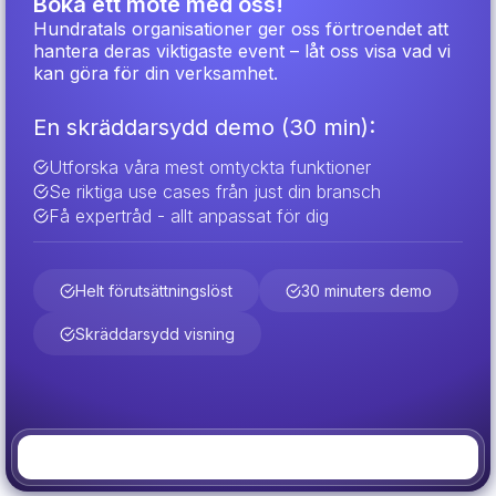
Boka ett möte med oss!
Hundratals organisationer ger oss förtroendet att
hantera deras viktigaste event – låt oss visa vad vi
kan göra för din verksamhet.
En skräddarsydd demo (30 min):
Utforska våra mest omtyckta funktioner
Se riktiga use cases från just din bransch
Få expertråd - allt anpassat för dig
Helt förutsättningslöst
30 minuters demo
Skräddarsydd visning