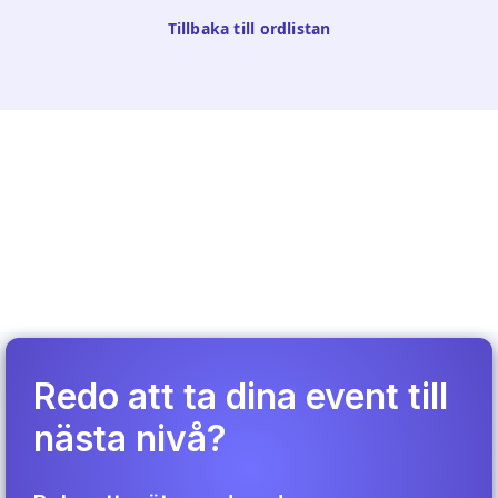
Tillbaka till ordlistan
Redo att ta dina event till
nästa nivå?