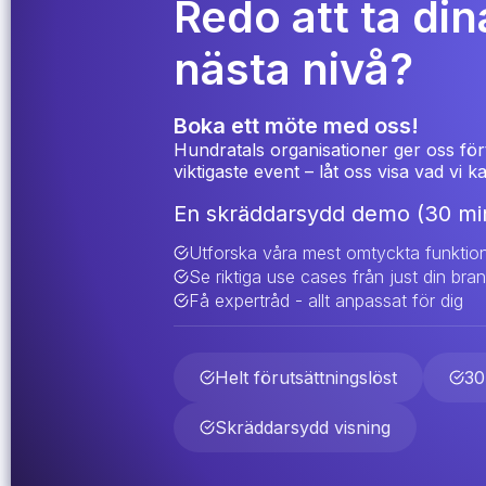
Redo att ta dina
nästa nivå?
Boka ett möte med oss!
Hundratals organisationer ger oss för
viktigaste event – låt oss visa vad vi 
En skräddarsydd demo (30 min
Utforska våra mest omtyckta funktio
Se riktiga use cases från just din bra
Få expertråd - allt anpassat för dig
Helt förutsättningslöst
30
Skräddarsydd visning