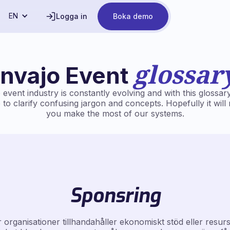
EN
Logga in
Boka demo
glossar
Invajo Event
 event industry is constantly evolving and with this glossar
to clarify confusing jargon and concepts. Hopefully it wil
you make the most of our systems.
Sponsring
 organisationer tillhandahåller ekonomiskt stöd eller resur