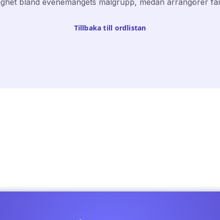
het bland evenemangets målgrupp, medan arrangörer får ytt
Tillbaka till ordlistan