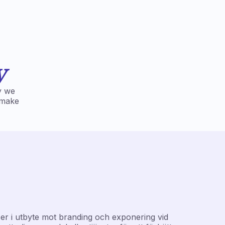
y
y we
l make
ser i utbyte mot branding och exponering vid