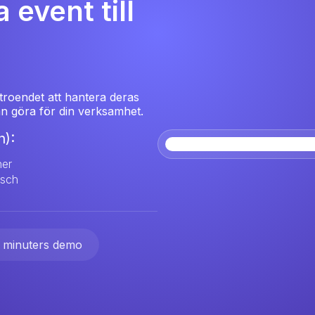
 event till
troendet att hantera deras
kan göra för din verksamhet.
):
ner
nsch
 minuters demo